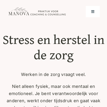
Skip
to
Toggle
content
Navigati
Home
Stress en herstel in
Over mij
de zorg
Werkwijze
Contact
Werken in de zorg vraagt veel.
Niet alleen fysiek, maar ook mentaal en
emotioneel. Je bent verantwoordelijk voor
anderen, werkt onder tijdsdruk en gaat vaak