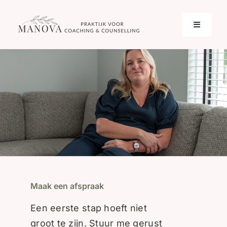
Skip
to
Toggle
content
Navigati
Home
Over mij
Werkwijze
Contact
Maak een afspraak
Een eerste stap hoeft niet
groot te zijn. Stuur me gerust