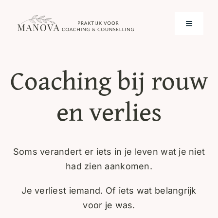
Skip
to
Toggle
content
Navigati
Home
Coaching bij rouw
Over mij
en verlies
Werkwijze
Contact
Soms verandert er iets in je leven wat je niet
had zien aankomen.
Je verliest iemand. Of iets wat belangrijk
voor je was.